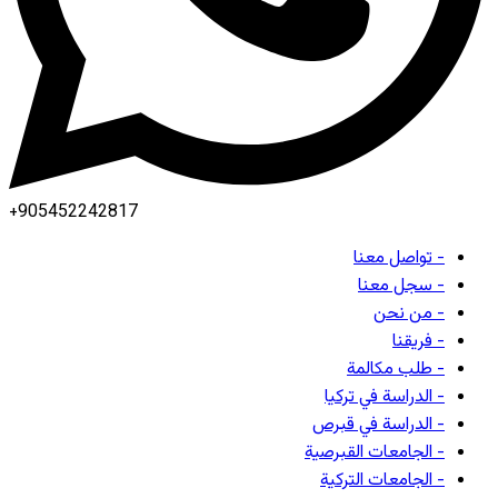
+905452242817
- تواصل معنا
- سجل معنا
- من نحن
- فريقنا
- طلب مكالمة
- الدراسة في تركيا
- الدراسة في قبرص
- الجامعات القبرصية
- الجامعات التركية