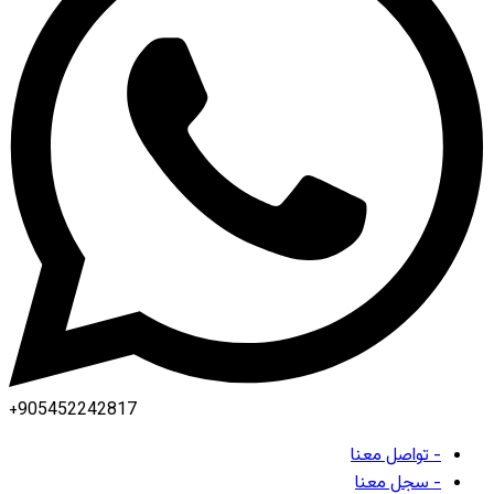
+905452242817
- تواصل معنا
- سجل معنا