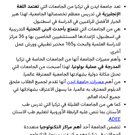
تعد جامعة ايدن في تركيا من الجامعات التي
تعتمد اللغة
الإنجليزية
في تدريس معظم تخصصاتها الجامعية، لهذا هير
الخيار الأفضل للراغبين في الدراسة في اسطنبول.
هي من الجامعات التي
تتمتع بأحدث البنى التحتية
التدريبية
في اسطنبول، كإعدادها المستشفيين الخاصين بها و 36 مركز
للدراسة العلمية والبحث و165 مختبر تطبيقي وورش عمل
أخرى.
وأهم مميزات الجامعة أنها من الجامعات الخاصة في تركيا
المدرجة في عملية بولونيا
، لهذا أصبحت من الجامعات التي
تحتل مكانة دولية بشهادتها الجامعية المعترفة عالميا.
من أهم
مميزات جامعة ايدن
أنها تقدم لجميع الطلاب
ملحق
الدبلوم
المعترف به عالميا، ما يسهل الاعتراف بشهاداتها غي
جميع أنحاء العالم.
كما هي من الجامعات القليلة في تركيا التي تدرس طب
الأسنان بما تنص عليه الرابطة الأوروبية لتعليم طب الاسنان
.
ADEE
تتضمن الجامعة أحد
أهم مراكز التكنولوجيا
متعددة
المجالات في تركيا وهو مركز عزيز سنجار التكنولوجي.