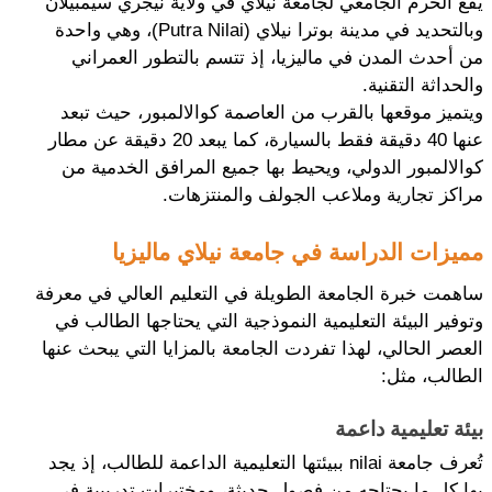
يقع الحرم الجامعي لجامعة نيلاي في ولاية نيجري سيمبيلان 
وبالتحديد في مدينة بوترا نيلاي (Putra Nilai)، وهي واحدة 
من أحدث المدن في ماليزيا، إذ تتسم بالتطور العمراني 
والحداثة التقنية.
ويتميز موقعها بالقرب من العاصمة كوالالمبور، حيث تبعد 
عنها 40 دقيقة فقط بالسيارة، كما يبعد 20 دقيقة عن مطار 
كوالالمبور الدولي، ويحيط بها جميع المرافق الخدمية من 
مراكز تجارية وملاعب الجولف والمنتزهات.
مميزات الدراسة في جامعة نيلاي ماليزيا
ساهمت خبرة الجامعة الطويلة في التعليم العالي في معرفة 
وتوفير البيئة التعليمية النموذجية التي يحتاجها الطالب في 
العصر الحالي، لهذا تفردت الجامعة بالمزايا التي يبحث عنها 
الطالب، مثل:
بيئة تعليمية داعمة
تُعرف جامعة nilai ببيئتها التعليمية الداعمة للطالب، إذ يجد 
بها كل ما يحتاجه من فصول حديثة، ومختبرات تدريبية في 